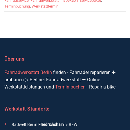
Fahrradservice
,
Fahrradwerkstatt
,
Inspektion
,
Servicepaket
,
Terminbuchung
,
Werkstatttermin
Über uns
Fahrradwerkstatt Berlin
finden - Fahrräder reparieren ✚
umbauen ▷ Berliner Fahrradwerkstatt ➥ Online
Werkstattleistungen und
Termin buchen
- Repair-a-bike
Werkstatt Standorte
Radwelt Berlin
Friedrichshain
▷ BFW